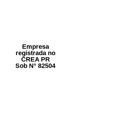
Empresa
registrada no
CREA PR
Sob N° 82504
Quem Somos
A WB SOLUÇÕES INDUSTRIAIS é uma empresa inovadora no
ramo da segurança do trabalho, relacionados principalmente
as normas de segurança NR10 e NR12, dando atendimento
rápido em uma das maiores lacunas da indústria atual, a mão-
de-obra especializada.