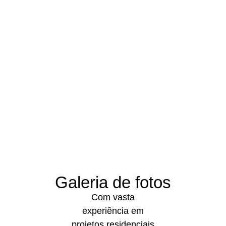
Apesar de ser jovem, seu know-how vem de grandes
empresas do ramo e conta com mais de 10 anos de
experiência na pasta da engenharia industrial, principalmente
elétrica e de segurança, trazendo uma visão mais próxima do
termo “fast deployment” ou implantação rápida, tirando do
papel e trazendo agilidade nos processos da implantação de
sistemas sejam eles de: segurança, elétricos, automação
industrial, entre outros, nos diversos clientes da indústria que
atendemos pelo país.
Galeria de fotos
Com vasta
experiência em
projetos residenciais