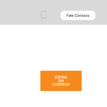
Fale Conosco
WB
SOLUÇÕES
INDUSTRIAIS
CRIANDO SOLUÇÕES
INTELIGENTES NA INDÚSTRIA
ENTRE
EM
CONTATO